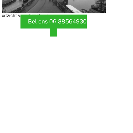
uitzicht vanuit het kantoor
Bel ons 06 38564930